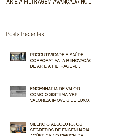
AR E A FILTRAGEM AVANÇADA NOS
DE LUXO NO MER
SISTEMAS VRF COMERCIAIS
IMOBILIÁRIO
Posts Recentes
PRODUTIVIDADE E SAÚDE
CORPORATIVA: A RENOVAÇÃO
DE AR E A FILTRAGEM
AVANÇADA NOS SISTEMAS VRF
COMERCIAIS
ENGENHARIA DE VALOR:
COMO O SISTEMA VRF
VALORIZA IMÓVEIS DE LUXO
NO MERCADO IMOBILIÁRIO
SILÊNCIO ABSOLUTO: OS
SEGREDOS DE ENGENHARIA E
ACÚSTICA NO DESIGN DE