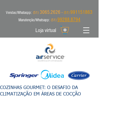
3065.2626 -
991151863
Vendas/Whataspp:
(51)
(51)
99288.8794
Manutenção/Whatsapp:
(51)
Loja virtual
COZINHAS GOURMET: O DESAFIO DA
CLIMATIZAÇÃO EM ÁREAS DE COCÇÃO