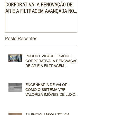
CORPORATIVA: A RENOVAÇÃO DE
SISTEMA VRF VAL
AR E A FILTRAGEM AVANÇADA NOS
DE LUXO NO MER
SISTEMAS VRF COMERCIAIS
IMOBILIÁRIO
Posts Recentes
PRODUTIVIDADE E SAÚDE
CORPORATIVA: A RENOVAÇÃO
DE AR E A FILTRAGEM
AVANÇADA NOS SISTEMAS VRF
COMERCIAIS
ENGENHARIA DE VALOR:
COMO O SISTEMA VRF
VALORIZA IMÓVEIS DE LUXO
NO MERCADO IMOBILIÁRIO
SILÊNCIO ABSOLUTO: OS