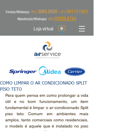
3065.2626 -
991151863
Vendas/Whataspp:
(51)
(51)
99288.8794
Manutenção/Whatsapp:
(51)
Loja virtual
COMO LIMPAR O AR CONDICIONADO SPLIT
PISO TETO
Para quem pensa em como prolongar a vida 
útil e no bom funcionamento, um item 
fundamental é limpar o ar-condicionado Split 
piso teto. Comum em ambientes mais 
amplos, tanto comerciais como residenciais, 
o modelo é aquele que é instalado no piso 