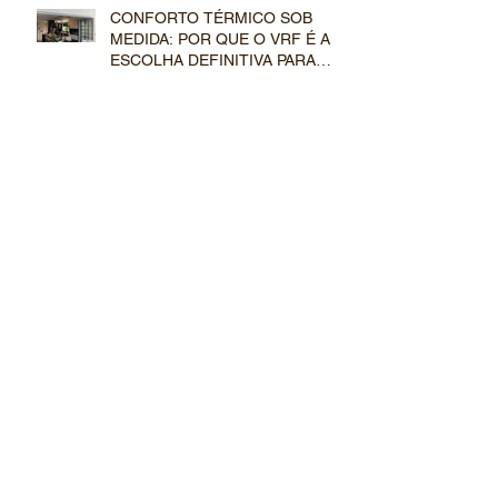
CONFORTO TÉRMICO SOB
MEDIDA: POR QUE O VRF É A
ESCOLHA DEFINITIVA PARA
GRANDES RESIDÊNCIAS?
CLIMATIZAÇÃO INVISÍVEL:
COMO O SISTEMA VRF
TRANSFORMA PROJETOS
ARQUITETÔNICOS DE ALTO
PADRÃO
VRF COM RECUPERAÇÃO DE
CALOR: CONFORTO
SIMULTÂNEO E INTELIGÊNCIA
TÉRMICA
LIBERDADE CRIATIVA: POR
QUE ARQUITETOS PREFEREM
O SISTEMA VRF