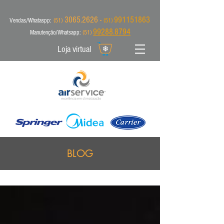
3065.2626 -
991151863
Vendas/Whataspp:
(51)
(51)
99288.8794
Manutenção/Whatsapp:
(51)
Loja virtual
BLOG