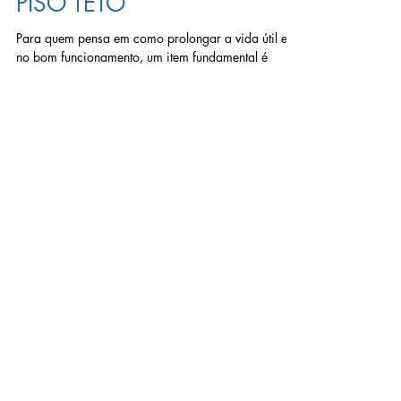
CONDICIONADO SPLIT
PISO TETO
Para quem pensa em como prolongar a vida útil e
no bom funcionamento, um item fundamental é
limpar o ar-condicionado Split piso teto....
INSTITUCIONAL
Home
Sobre
Loja virtual
Políticas de Privacidade