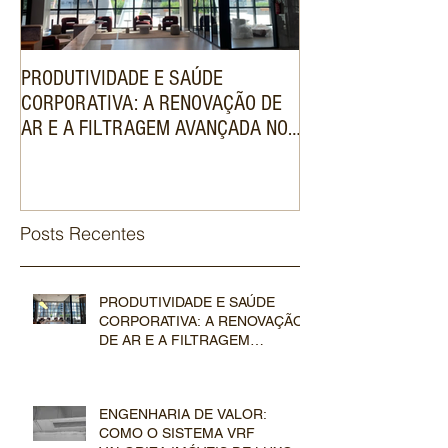
PRODUTIVIDADE E SAÚDE
ENGENHARIA DE V
CORPORATIVA: A RENOVAÇÃO DE
SISTEMA VRF VAL
AR E A FILTRAGEM AVANÇADA NOS
DE LUXO NO MER
SISTEMAS VRF COMERCIAIS
IMOBILIÁRIO
Posts Recentes
PRODUTIVIDADE E SAÚDE
CORPORATIVA: A RENOVAÇÃO
DE AR E A FILTRAGEM
AVANÇADA NOS SISTEMAS VRF
COMERCIAIS
ENGENHARIA DE VALOR:
COMO O SISTEMA VRF