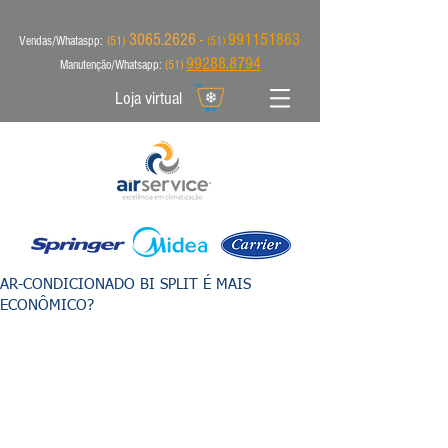
3065.2626 -
991151863
Vendas/Whataspp:
(51)
(51)
99288.8794
Manutenção/Whatsapp:
(51)
Loja virtual
AR-CONDICIONADO BI SPLIT É MAIS
ECONÔMICO?