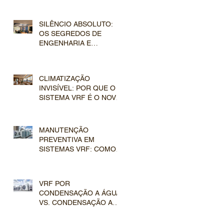
IMOBILIÁRIO
SILÊNCIO ABSOLUTO:
OS SEGREDOS DE
ENGENHARIA E
ACÚSTICA NO DESIGN
DE DUTOS E
EVAPORADORAS VRF
CLIMATIZAÇÃO
INVISÍVEL: POR QUE O
SISTEMA VRF É O NOVO
PADRÃO DO MERCADO
DE LUXO
MANUTENÇÃO
PREVENTIVA EM
SISTEMAS VRF: COMO
PROTEGER O
INVESTIMENTO EM
CLIMATIZAÇÃO DE LUXO
VRF POR
CONDENSAÇÃO A ÁGUA
VS. CONDENSAÇÃO A
AR: QUAL ESCOLHER
PARA O SEU