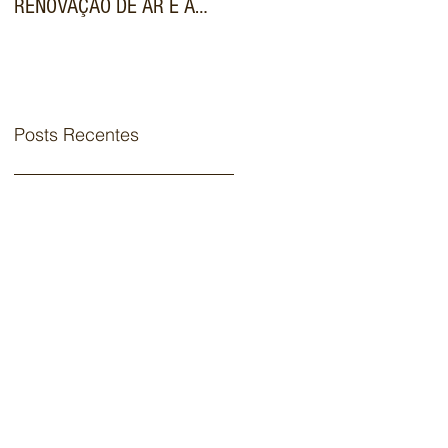
RENOVAÇÃO DE AR E A
VALORIZA IMÓVEIS DE
FILTRAGEM AVANÇADA NOS
LUXO NO MERCADO
SISTEMAS VRF
IMOBILIÁRIO
COMERCIAIS
Posts Recentes