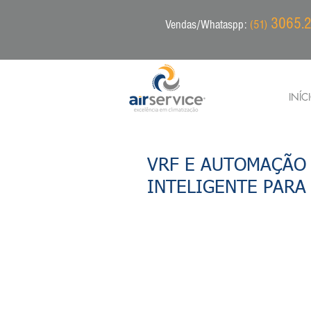
3065.2
Vendas/Whataspp:
(51)
INÍC
VRF E AUTOMAÇÃO 
INTELIGENTE PARA