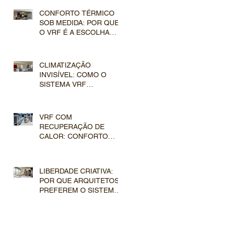
EMPREENDIMENTO?
CONFORTO TÉRMICO
SOB MEDIDA: POR QUE
O VRF É A ESCOLHA
DEFINITIVA PARA
GRANDES
RESIDÊNCIAS?
CLIMATIZAÇÃO
INVISÍVEL: COMO O
SISTEMA VRF
TRANSFORMA
PROJETOS
ARQUITETÔNICOS DE
VRF COM
ALTO PADRÃO
RECUPERAÇÃO DE
CALOR: CONFORTO
SIMULTÂNEO E
INTELIGÊNCIA TÉRMICA
LIBERDADE CRIATIVA:
POR QUE ARQUITETOS
PREFEREM O SISTEMA
VRF