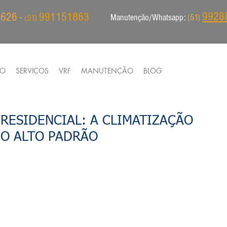
9928
626 -
991151863
Manutenção/Whatsapp:
(51)
(51)
IO
SERVIÇOS
VRF
MANUTENÇÃO
BLOG
RESIDENCIAL: A CLIMATIZAÇÃO
 O ALTO PADRÃO