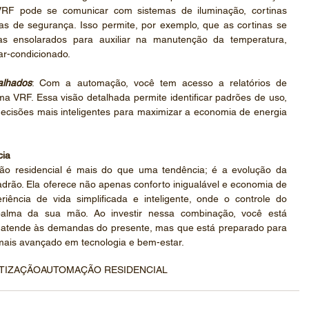
 VRF pode se comunicar com sistemas de iluminação, cortinas 
s de segurança. Isso permite, por exemplo, que as cortinas se 
s ensolarados para auxiliar na manutenção da temperatura, 
ar-condicionado.
alhados
: Com a automação, você tem acesso a relatórios de 
VRF. Essa visão detalhada permite identificar padrões de uso, 
ecisões mais inteligentes para maximizar a economia de energia 
cia
 residencial é mais do que uma tendência; é a evolução da 
adrão. Ela oferece não apenas conforto inigualável e economia de 
ncia de vida simplificada e inteligente, onde o controle do 
palma da sua mão. Ao investir nessa combinação, você está 
 atende às demandas do presente, mas que está preparado para 
 mais avançado em tecnologia e bem-estar.
TIZAÇÃO
AUTOMAÇÃO RESIDENCIAL