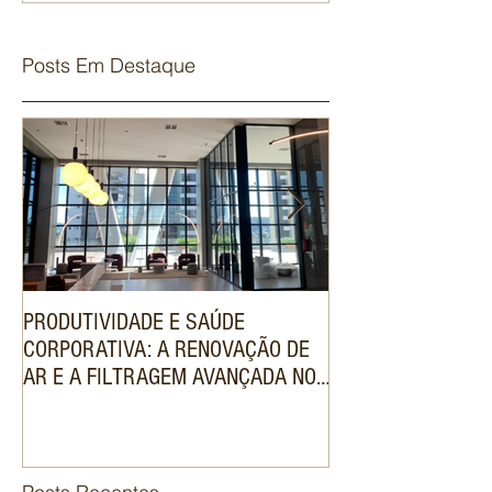
Posts Em Destaque
PRODUTIVIDADE E SAÚDE
ENGENHARIA DE V
CORPORATIVA: A RENOVAÇÃO DE
SISTEMA VRF VAL
AR E A FILTRAGEM AVANÇADA NOS
DE LUXO NO MER
SISTEMAS VRF COMERCIAIS
IMOBILIÁRIO