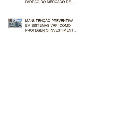
PADRÃO DO MERCADO DE
LUXO
MANUTENÇÃO PREVENTIVA
EM SISTEMAS VRF: COMO
PROTEGER O INVESTIMENTO
EM CLIMATIZAÇÃO DE LUXO
VRF POR CONDENSAÇÃO A
ÁGUA VS. CONDENSAÇÃO A
AR: QUAL ESCOLHER PARA O
SEU EMPREENDIMENTO?
CONFORTO TÉRMICO SOB
MEDIDA: POR QUE O VRF É A
ESCOLHA DEFINITIVA PARA
GRANDES RESIDÊNCIAS?
CLIMATIZAÇÃO INVISÍVEL:
COMO O SISTEMA VRF