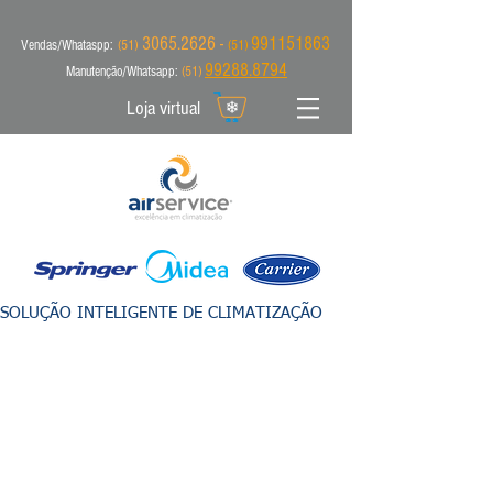
3065.2626 -
991151863
Vendas/Whataspp:
(51)
(51)
99288.8794
Manutenção/Whatsapp:
(51)
Loja virtual
SOLUÇÃO INTELIGENTE DE CLIMATIZAÇÃO