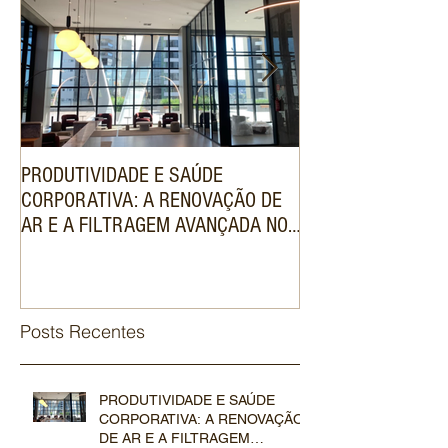
PRODUTIVIDADE E SAÚDE
ENGENHARIA DE V
CORPORATIVA: A RENOVAÇÃO DE
SISTEMA VRF VAL
AR E A FILTRAGEM AVANÇADA NOS
DE LUXO NO MER
SISTEMAS VRF COMERCIAIS
IMOBILIÁRIO
Posts Recentes
PRODUTIVIDADE E SAÚDE
CORPORATIVA: A RENOVAÇÃO
DE AR E A FILTRAGEM