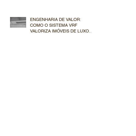
AVANÇADA NOS SISTEMAS VRF
COMERCIAIS
ENGENHARIA DE VALOR:
COMO O SISTEMA VRF
VALORIZA IMÓVEIS DE LUXO
NO MERCADO IMOBILIÁRIO
SILÊNCIO ABSOLUTO: OS
SEGREDOS DE ENGENHARIA E
ACÚSTICA NO DESIGN DE
DUTOS E EVAPORADORAS VRF
CLIMATIZAÇÃO INVISÍVEL: POR
QUE O SISTEMA VRF É O NOVO
PADRÃO DO MERCADO DE
LUXO
MANUTENÇÃO PREVENTIVA
EM SISTEMAS VRF: COMO