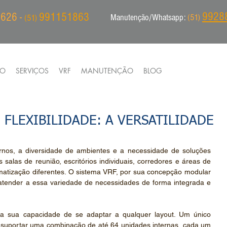
9928
626 -
991151863
Manutenção/Whatsapp:
(51)
(51)
IO
SERVIÇOS
VRF
MANUTENÇÃO
BLOG
 FLEXIBILIDADE: A VERSATILIDADE
rnos, a diversidade de ambientes e a necessidade de soluções 
salas de reunião, escritórios individuais, corredores e áreas de 
atização diferentes. O sistema VRF, por sua concepção modular 
a atender a essa variedade de necessidades de forma integrada e 
a sua capacidade de se adaptar a qualquer layout. Um único 
 suportar uma combinação de até 64 unidades internas, cada um 