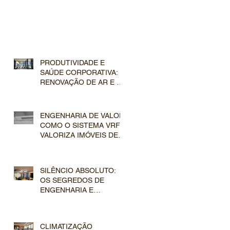
PRODUTIVIDADE E
SAÚDE CORPORATIVA: A
RENOVAÇÃO DE AR E A
FILTRAGEM AVANÇADA
NOS SISTEMAS VRF
COMERCIAIS
ENGENHARIA DE VALOR:
COMO O SISTEMA VRF
VALORIZA IMÓVEIS DE
LUXO NO MERCADO
IMOBILIÁRIO
SILÊNCIO ABSOLUTO:
OS SEGREDOS DE
ENGENHARIA E
ACÚSTICA NO DESIGN
DE DUTOS E
EVAPORADORAS VRF
CLIMATIZAÇÃO