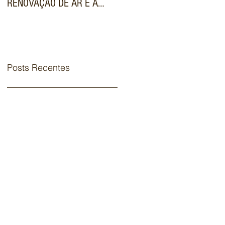
RENOVAÇÃO DE AR E A
VALORIZA IMÓVEIS DE
FILTRAGEM AVANÇADA NOS
LUXO NO MERCADO
SISTEMAS VRF
IMOBILIÁRIO
COMERCIAIS
Posts Recentes