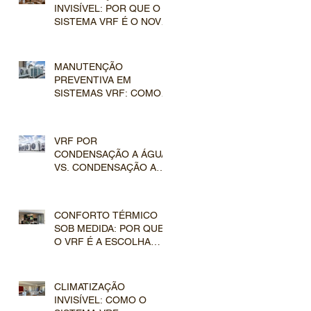
INVISÍVEL: POR QUE O
SISTEMA VRF É O NOVO
PADRÃO DO MERCADO
DE LUXO
MANUTENÇÃO
PREVENTIVA EM
SISTEMAS VRF: COMO
PROTEGER O
INVESTIMENTO EM
CLIMATIZAÇÃO DE LUXO
VRF POR
CONDENSAÇÃO A ÁGUA
VS. CONDENSAÇÃO A
AR: QUAL ESCOLHER
PARA O SEU
EMPREENDIMENTO?
CONFORTO TÉRMICO
SOB MEDIDA: POR QUE
O VRF É A ESCOLHA
DEFINITIVA PARA
GRANDES
RESIDÊNCIAS?
CLIMATIZAÇÃO
INVISÍVEL: COMO O