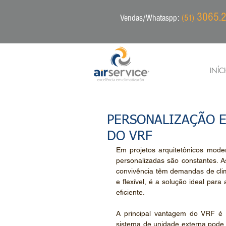
3065.2
Vendas/Whataspp:
(51)
INÍC
PERSONALIZAÇÃO E
DO VRF
Em projetos arquitetônicos mode
personalizadas são constantes. As 
convivência têm demandas de clim
e flexível, é a solução ideal par
eficiente.
A principal vantagem do VRF é 
sistema de unidade externa pode