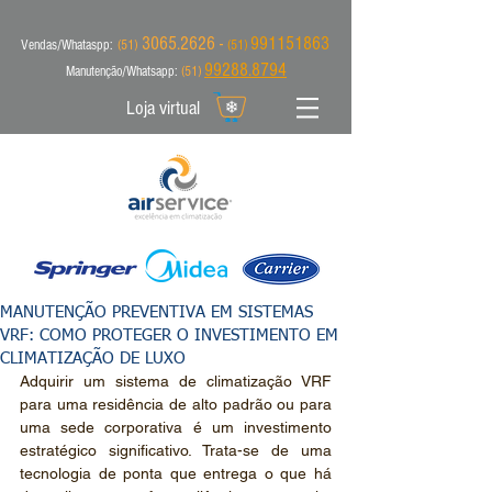
3065.2626 -
991151863
Vendas/Whataspp:
(51)
(51)
99288.8794
Manutenção/Whatsapp:
(51)
Loja virtual
MANUTENÇÃO PREVENTIVA EM SISTEMAS
VRF: COMO PROTEGER O INVESTIMENTO EM
CLIMATIZAÇÃO DE LUXO
Adquirir um sistema de climatização VRF 
para uma residência de alto padrão ou para 
uma sede corporativa é um investimento 
estratégico significativo. Trata-se de uma 
tecnologia de ponta que entrega o que há 