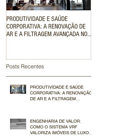
PRODUTIVIDADE E SAÚDE
ENGENHARIA DE V
CORPORATIVA: A RENOVAÇÃO DE
SISTEMA VRF VAL
AR E A FILTRAGEM AVANÇADA NOS
DE LUXO NO MER
SISTEMAS VRF COMERCIAIS
IMOBILIÁRIO
Posts Recentes
PRODUTIVIDADE E SAÚDE
CORPORATIVA: A RENOVAÇÃO
DE AR E A FILTRAGEM
AVANÇADA NOS SISTEMAS VRF
COMERCIAIS
ENGENHARIA DE VALOR:
COMO O SISTEMA VRF
VALORIZA IMÓVEIS DE LUXO