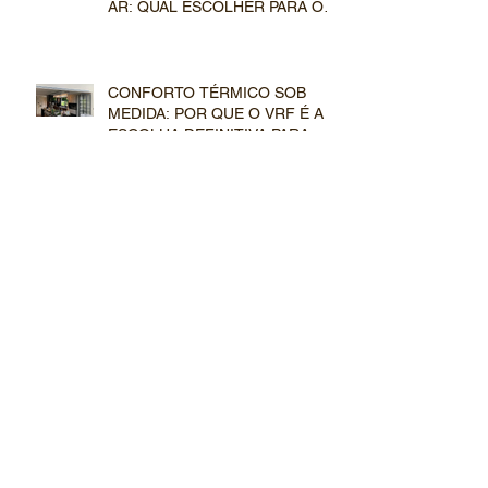
AR: QUAL ESCOLHER PARA O
SEU EMPREENDIMENTO?
CONFORTO TÉRMICO SOB
MEDIDA: POR QUE O VRF É A
ESCOLHA DEFINITIVA PARA
GRANDES RESIDÊNCIAS?
CLIMATIZAÇÃO INVISÍVEL:
COMO O SISTEMA VRF
TRANSFORMA PROJETOS
ARQUITETÔNICOS DE ALTO
PADRÃO
VRF COM RECUPERAÇÃO DE
CALOR: CONFORTO
SIMULTÂNEO E INTELIGÊNCIA
TÉRMICA
LIBERDADE CRIATIVA: POR
QUE ARQUITETOS PREFEREM