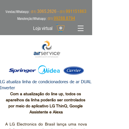
3065.2626 -
991151863
Vendas/Whataspp:
(51)
(51)
99288.8794
Manutenção/Whatsapp:
(51)
Loja virtual
LG atualiza linha de condicionadores de ar DUAL
Inverter
Com a atualização do line up, todos os 
aparelhos da linha poderão ser controlados 
por meio do aplicativo LG ThinQ, Google 
Assistente e Alexa
A LG Electronics do Brasil lança uma nova 