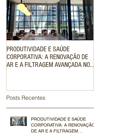
PRODUTIVIDADE E SAÚDE
ENGENHARIA DE V
CORPORATIVA: A RENOVAÇÃO DE
SISTEMA VRF VAL
AR E A FILTRAGEM AVANÇADA NOS
DE LUXO NO MER
SISTEMAS VRF COMERCIAIS
IMOBILIÁRIO
Posts Recentes
PRODUTIVIDADE E SAÚDE
CORPORATIVA: A RENOVAÇÃO
DE AR E A FILTRAGEM
AVANÇADA NOS SISTEMAS VRF