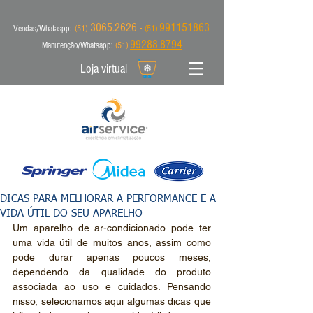
3065.2626 -
991151863
Vendas/Whataspp:
(51)
(51)
99288.8794
Manutenção/Whatsapp:
(51)
Loja virtual
DICAS PARA MELHORAR A PERFORMANCE E A
VIDA ÚTIL DO SEU APARELHO
Um aparelho de ar-condicionado pode ter 
uma vida útil de muitos anos, assim como 
pode durar apenas poucos meses, 
dependendo da qualidade do produto 
associada ao uso e cuidados. Pensando 
nisso, selecionamos aqui algumas dicas que 