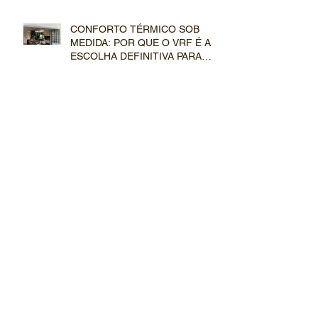
CONFORTO TÉRMICO SOB
MEDIDA: POR QUE O VRF É A
ESCOLHA DEFINITIVA PARA
GRANDES RESIDÊNCIAS?
CLIMATIZAÇÃO INVISÍVEL:
COMO O SISTEMA VRF
TRANSFORMA PROJETOS
ARQUITETÔNICOS DE ALTO
PADRÃO
VRF COM RECUPERAÇÃO DE
CALOR: CONFORTO
SIMULTÂNEO E INTELIGÊNCIA
TÉRMICA
LIBERDADE CRIATIVA: POR
QUE ARQUITETOS PREFEREM
O SISTEMA VRF