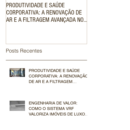
PRODUTIVIDADE E SAÚDE
ENGENHARIA DE V
CORPORATIVA: A RENOVAÇÃO DE
SISTEMA VRF VAL
AR E A FILTRAGEM AVANÇADA NOS
DE LUXO NO MER
SISTEMAS VRF COMERCIAIS
IMOBILIÁRIO
Posts Recentes
PRODUTIVIDADE E SAÚDE
CORPORATIVA: A RENOVAÇÃO
DE AR E A FILTRAGEM
AVANÇADA NOS SISTEMAS VRF
COMERCIAIS
ENGENHARIA DE VALOR:
COMO O SISTEMA VRF
VALORIZA IMÓVEIS DE LUXO
NO MERCADO IMOBILIÁRIO