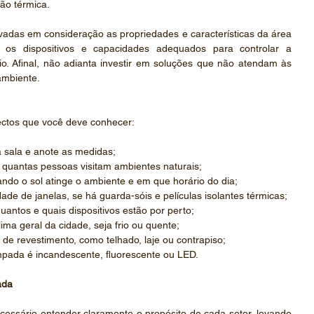
tão térmica.
das em consideração as propriedades e características da área 
 os dispositivos e capacidades adequados para controlar a 
o. Afinal, não adianta investir em soluções que não atendam às 
ambiente.
ectos que você deve conhecer:
a sala e anote as medidas;
e quantas pessoas visitam ambientes naturais;
ndo o sol atinge o ambiente e em que horário do dia;
dade de janelas, se há guarda-sóis e películas isolantes térmicas;
quantos e quais dispositivos estão por perto;
lima geral da cidade, seja frio ou quente;
 de revestimento, como telhado, laje ou contrapiso;
âmpada é incandescente, fluorescente ou LED.
ada
cessário entender claramente o propósito de cada setor, levando 