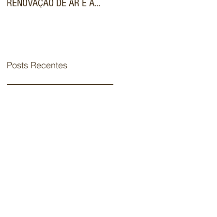
RENOVAÇÃO DE AR E A
VALORIZA IMÓVEIS DE
FILTRAGEM AVANÇADA NOS
LUXO NO MERCADO
SISTEMAS VRF
IMOBILIÁRIO
COMERCIAIS
Posts Recentes