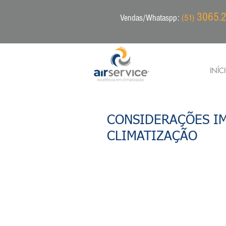
3065.2
Vendas/Whataspp:
(51)
INÍC
CONSIDERAÇÕES IM
CLIMATIZAÇÃO