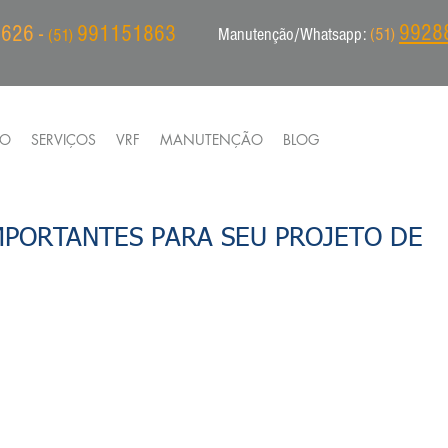
9928
626 -
991151863
Manutenção/Whatsapp:
(51)
(51)
IO
SERVIÇOS
VRF
MANUTENÇÃO
BLOG
PORTANTES PARA SEU PROJETO DE