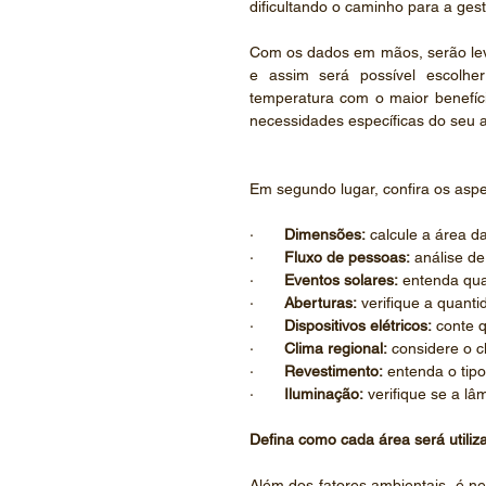
dificultando o caminho para a ges
Com os dados em mãos, serão leva
e assim será possível escolher
temperatura com o maior benefíci
necessidades específicas do seu 
Em segundo lugar, confira os asp
·       
Dimensões:
 calcule a área d
·       
Fluxo de pessoas:
 análise d
·       
Eventos solares:
 entenda qua
·       
Aberturas:
 verifique a quanti
·       
Dispositivos elétricos:
 conte 
·       
Clima regional:
 considere o c
·       
Revestimento:
 entenda o tipo
·       
Iluminação:
 verifique se a l
Defina como cada área será utiliz
Além dos fatores ambientais, é ne