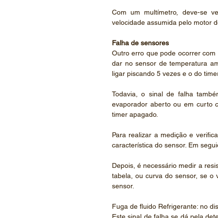
Com um multímetro, deve-se ver
velocidade assumida pelo motor d
Falha de sensores
Outro erro que pode ocorrer com o
dar no sensor de temperatura ambi
ligar piscando 5 vezes e o do tim
Todavia, o sinal de falha tamb
evaporador aberto ou em curto cir
timer apagado.
Para realizar a medição e verifica
característica do sensor. Em segui
Depois, é necessário medir a resis
tabela, ou curva do sensor, se o 
sensor.
Fuga de fluido Refrigerante: no di
Este sinal de falha se dá pela det