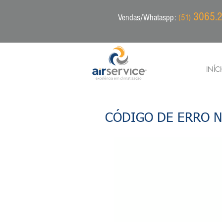
3065.2
Vendas/Whataspp:
(51)
INÍC
CÓDIGO DE ERRO N