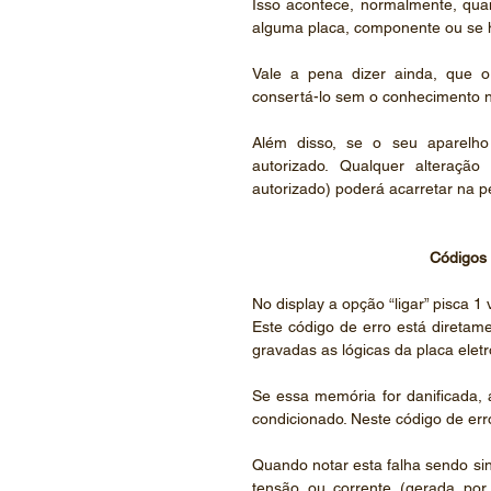
Isso acontece, normalmente, qua
alguma placa, componente ou se h
Vale a pena dizer ainda, que o
consertá-lo sem o conhecimento n
Além disso, se o seu aparelho 
autorizado. Qualquer alteraçã
autorizado) poderá acarretar na p
Códigos 
No display a opção “ligar” pisca 
Este código de erro está direta
gravadas as lógicas da placa eletr
Se essa memória for danificada, 
condicionado. Neste código de erro,
Quando notar esta falha sendo sina
tensão ou corrente (gerada por