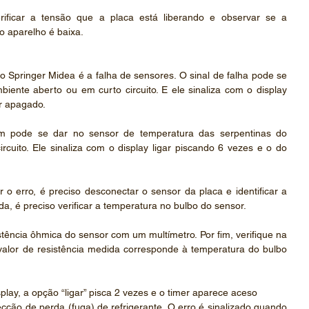
ificar a tensão que a placa está liberando e observar se a 
o aparelho é baixa.
 Springer Midea é a falha de sensores. O sinal de falha pode se 
ente aberto ou em curto circuito. E ele sinaliza com o display 
er apagado.
ém pode se dar no sensor de temperatura das serpentinas do 
cuito. Ele sinaliza com o display ligar piscando 6 vezes e o do 
r o erro, é preciso desconectar o sensor da placa e identificar a 
da, é preciso verificar a temperatura no bulbo do sensor.
tência ôhmica do sensor com um multímetro. Por fim, verifique na 
valor de resistência medida corresponde à temperatura do bulbo 
splay, a opção “ligar” pisca 2 vezes e o timer aparece aceso
ecção de perda (fuga) de refrigerante. O erro é sinalizado quando 