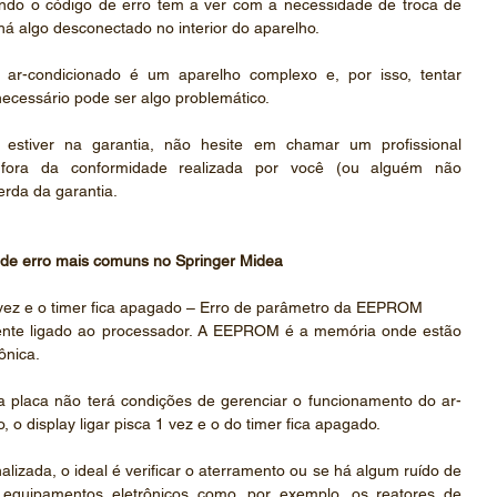
ndo o código de erro tem a ver com a necessidade de troca de 
á algo desconectado no interior do aparelho.
 ar-condicionado é um aparelho complexo e, por isso, tentar 
ecessário pode ser algo problemático.
estiver na garantia, não hesite em chamar um profissional 
o fora da conformidade realizada por você (ou alguém não 
erda da garantia.
de erro mais comuns no Springer Midea
1 vez e o timer fica apagado – Erro de parâmetro da EEPROM
mente ligado ao processador. A EEPROM é a memória onde estão 
ônica. 
a placa não terá condições de gerenciar o funcionamento do ar-
 o display ligar pisca 1 vez e o do timer fica apagado. 
lizada, o ideal é verificar o aterramento ou se há algum ruído de 
 equipamentos eletrônicos como, por exemplo, os reatores de 