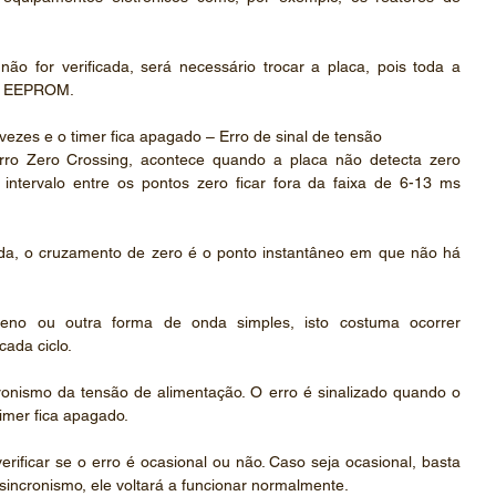
ão for verificada, será necessário trocar a placa, pois toda a 
na EEPROM.
2 vezes e o timer fica apagado – Erro de sinal de tensão
rro Zero Crossing, acontece quando a placa não detecta zero 
intervalo entre os pontos zero ficar fora da faixa de 6-13 ms 
ada, o cruzamento de zero é o ponto instantâneo em que não há 
no ou outra forma de onda simples, isto costuma ocorrer 
ada ciclo.
onismo da tensão de alimentação. O erro é sinalizado quando o 
timer fica apagado.
rificar se o erro é ocasional ou não. Caso seja ocasional, basta 
o sincronismo, ele voltará a funcionar normalmente.