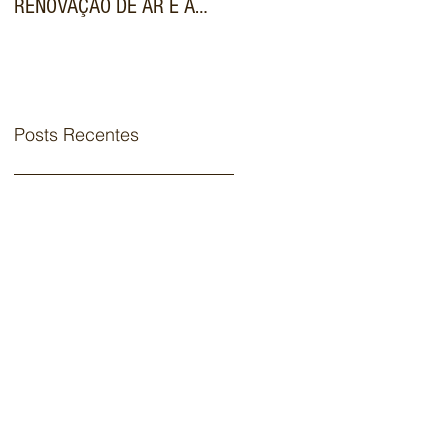
RENOVAÇÃO DE AR E A
VALORIZA IMÓVEIS DE
FILTRAGEM AVANÇADA NOS
LUXO NO MERCADO
SISTEMAS VRF
IMOBILIÁRIO
COMERCIAIS
Posts Recentes