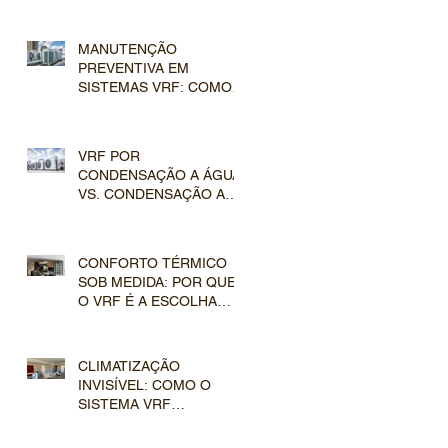
PADRÃO DO MERCADO
DE LUXO
MANUTENÇÃO
PREVENTIVA EM
SISTEMAS VRF: COMO
PROTEGER O
INVESTIMENTO EM
CLIMATIZAÇÃO DE LUXO
VRF POR
CONDENSAÇÃO A ÁGUA
VS. CONDENSAÇÃO A
AR: QUAL ESCOLHER
PARA O SEU
EMPREENDIMENTO?
CONFORTO TÉRMICO
SOB MEDIDA: POR QUE
O VRF É A ESCOLHA
DEFINITIVA PARA
GRANDES
RESIDÊNCIAS?
CLIMATIZAÇÃO
INVISÍVEL: COMO O
SISTEMA VRF
TRANSFORMA
PROJETOS