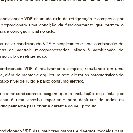
vel pela captura térmica e intercâmbio do ar ambiente com o meio 
condicionado VRF chamado ciclo de refrigeração é composto por 
 proporcionam uma condição de funcionamento que permite o 
ra a condição inicial no ciclo.
ema de ar-condicionado VRF é simplesmente uma combinação de 
emas de controle microprocessados, aliado à combinação de 
só ciclo de refrigeração.
condicionado VRF é relativamente simples, resultando em uma 
além de manter a arquitetura sem alterar as características do 
xo nível de ruído e baixo consumo elétrico.
 de ar-condicionado exigem que a instalação seja feita por 
 esta é uma escolha importante para desfrutar de todos os 
principalmente para obter a garantia do seu produto.
ondicionado VRF das melhores marcas e diversos modelos para 