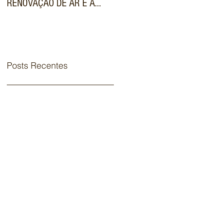
RENOVAÇÃO DE AR E A
VALORIZA IMÓVEIS DE
FILTRAGEM AVANÇADA NOS
LUXO NO MERCADO
SISTEMAS VRF
IMOBILIÁRIO
COMERCIAIS
Posts Recentes