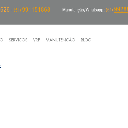
9928
626 -
991151863
Manutenção/Whatsapp:
(51)
(51)
IO
SERVIÇOS
VRF
MANUTENÇÃO
BLOG
F