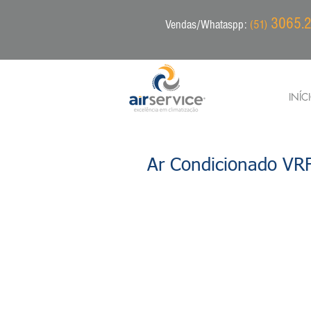
3065.2
Vendas/Whataspp:
(51)
INÍC
Ar Condicionado VR