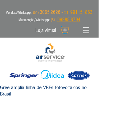
3065.2626 -
991151863
Vendas/Whataspp:
(51)
(51)
99288.8794
Manutenção/Whatsapp:
(51)
Loja virtual
Gree amplia linha de VRFs fotovoltaicos no
Brasil