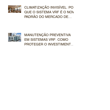
CLIMATIZAÇÃO INVISÍVEL: POR
QUE O SISTEMA VRF É O NOVO
PADRÃO DO MERCADO DE
LUXO
MANUTENÇÃO PREVENTIVA
EM SISTEMAS VRF: COMO
PROTEGER O INVESTIMENTO
EM CLIMATIZAÇÃO DE LUXO
VRF POR CONDENSAÇÃO A
ÁGUA VS. CONDENSAÇÃO A
AR: QUAL ESCOLHER PARA O
SEU EMPREENDIMENTO?
CONFORTO TÉRMICO SOB
MEDIDA: POR QUE O VRF É A
ESCOLHA DEFINITIVA PARA
GRANDES RESIDÊNCIAS?