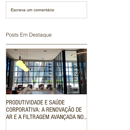
Escreva um comentário
Posts Em Destaque
PRODUTIVIDADE E SAÚDE
ENGENHARIA DE V
CORPORATIVA: A RENOVAÇÃO DE
SISTEMA VRF VAL
AR E A FILTRAGEM AVANÇADA NOS
DE LUXO NO MER
SISTEMAS VRF COMERCIAIS
IMOBILIÁRIO