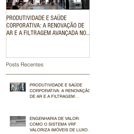
PRODUTIVIDADE E SAÚDE
ENGENHARIA DE V
CORPORATIVA: A RENOVAÇÃO DE
SISTEMA VRF VAL
AR E A FILTRAGEM AVANÇADA NOS
DE LUXO NO MER
SISTEMAS VRF COMERCIAIS
IMOBILIÁRIO
Posts Recentes
PRODUTIVIDADE E SAÚDE
CORPORATIVA: A RENOVAÇÃO
DE AR E A FILTRAGEM
AVANÇADA NOS SISTEMAS VRF
COMERCIAIS
ENGENHARIA DE VALOR:
COMO O SISTEMA VRF
VALORIZA IMÓVEIS DE LUXO