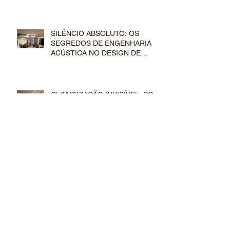
NO MERCADO IMOBILIÁRIO
SILÊNCIO ABSOLUTO: OS
SEGREDOS DE ENGENHARIA E
ACÚSTICA NO DESIGN DE
DUTOS E EVAPORADORAS VRF
CLIMATIZAÇÃO INVISÍVEL: POR
QUE O SISTEMA VRF É O NOVO
PADRÃO DO MERCADO DE
LUXO
MANUTENÇÃO PREVENTIVA
EM SISTEMAS VRF: COMO
PROTEGER O INVESTIMENTO
EM CLIMATIZAÇÃO DE LUXO
VRF POR CONDENSAÇÃO A
ÁGUA VS. CONDENSAÇÃO A