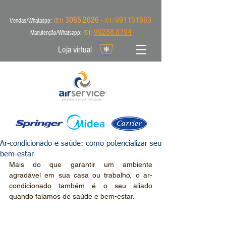
3065.2626 -
991151863
Vendas/Whataspp:
(51)
(51)
99288.8794
Manutenção/Whatsapp:
(51)
Loja virtual
Ar-condicionado e saúde: como potencializar seu
bem-estar
Mais do que garantir um ambiente 
agradável em sua casa ou trabalho, o ar-
condicionado também é o seu aliado 
quando falamos de saúde e bem-estar.