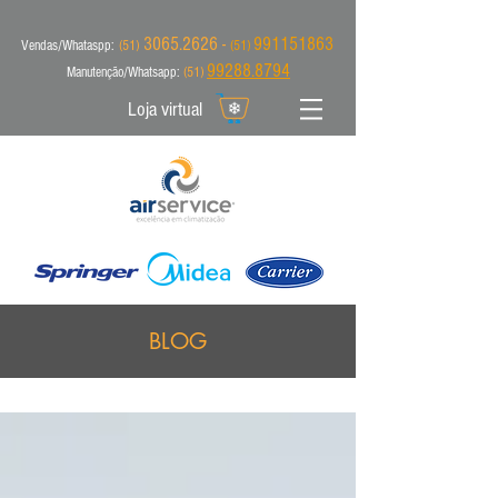
3065.2626 -
991151863
Vendas/Whataspp:
(51)
(51)
99288.8794
Manutenção/Whatsapp:
(51)
Loja virtual
BLOG