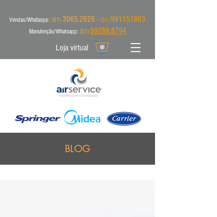
3065.2626 -
991151863
Vendas/Whataspp:
(51)
(51)
99288.8794
Manutenção/Whatsapp:
(51)
Loja virtual
BLOG